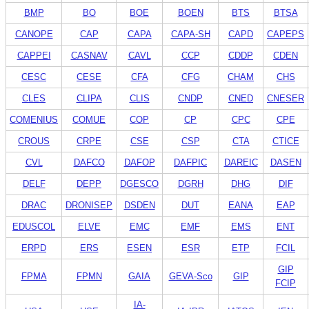
BMP
BO
BOE
BOEN
BTS
BTSA
CANOPE
CAP
CAPA
CAPA-SH
CAPD
CAPEPS
CAPPEI
CASNAV
CAVL
CCP
CDDP
CDEN
CESC
CESE
CFA
CFG
CHAM
CHS
CLES
CLIPA
CLIS
CNDP
CNED
CNESER
COMENIUS
COMUE
COP
CP
CPC
CPE
CROUS
CRPE
CSE
CSP
CTA
CTICE
CVL
DAFCO
DAFOP
DAFPIC
DAREIC
DASEN
DELF
DEPP
DGESCO
DGRH
DHG
DIF
DRAC
DRONISEP
DSDEN
DUT
EANA
EAP
EDUSCOL
ELVE
EMC
EMF
EMS
ENT
ERPD
ERS
ESEN
ESR
ETP
FCIL
GIP
FPMA
FPMN
GAIA
GEVA-Sco
GIP
FCIP
IA-