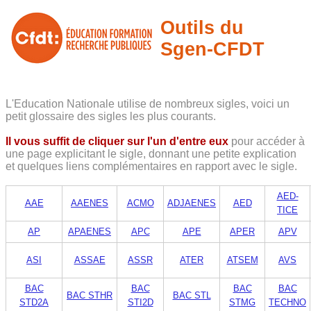
Outils du
Sgen-CFDT
L'Education Nationale utilise de nombreux sigles, voici un
petit glossaire des sigles les plus courants.
Il vous suffit de cliquer sur l'un d'entre eux
pour accéder à
une page explicitant le sigle, donnant une petite explication
et quelques liens complémentaires en rapport avec le sigle.
AED-
AAE
AAENES
ACMO
ADJAENES
AED
TICE
AP
APAENES
APC
APE
APER
APV
ASI
ASSAE
ASSR
ATER
ATSEM
AVS
BAC
BAC
BAC
BAC
BAC STHR
BAC STL
STD2A
STI2D
STMG
TECHNO