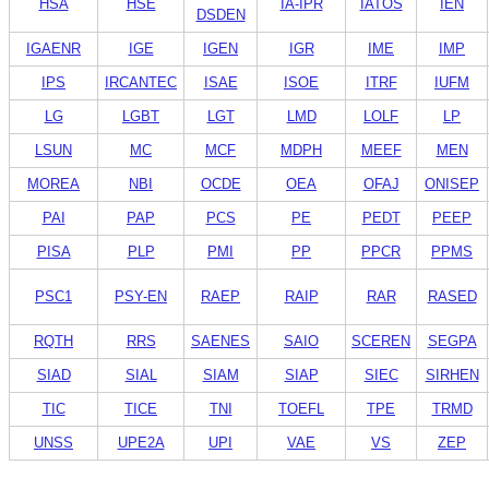
HSA
HSE
IA-IPR
IATOS
IEN
DSDEN
IGAENR
IGE
IGEN
IGR
IME
IMP
IPS
IRCANTEC
ISAE
ISOE
ITRF
IUFM
LG
LGBT
LGT
LMD
LOLF
LP
LSUN
MC
MCF
MDPH
MEEF
MEN
MOREA
NBI
OCDE
OEA
OFAJ
ONISEP
PAI
PAP
PCS
PE
PEDT
PEEP
PISA
PLP
PMI
PP
PPCR
PPMS
PSC1
PSY-EN
RAEP
RAIP
RAR
RASED
RQTH
RRS
SAENES
SAIO
SCEREN
SEGPA
SIAD
SIAL
SIAM
SIAP
SIEC
SIRHEN
TIC
TICE
TNI
TOEFL
TPE
TRMD
UNSS
UPE2A
UPI
VAE
VS
ZEP