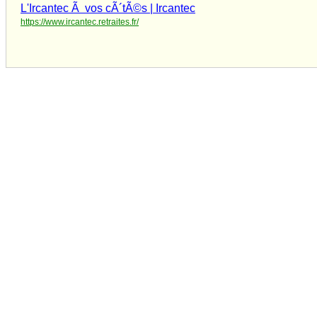
L'Ircantec Ã vos cÃ´tÃ©s | Ircantec
https://www.ircantec.retraites.fr/