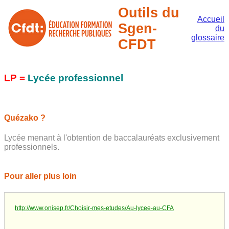
Outils du
Accueil
Sgen-
du
glossaire
CFDT
LP =
Lycée professionnel
Quézako ?
Lycée menant à l'obtention de baccalauréats exclusivement
professionnels.
Pour aller plus loin
http://www.onisep.fr/Choisir-mes-etudes/Au-lycee-au-CFA