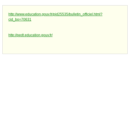
http://www.education.gouv.fr/pid25535/bulletin_officiel.html?
cid_bo=70631
http://pedt.education.gouv.fr/