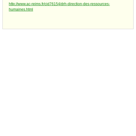
http://www.ac-reims.fr/cid76154/drh-direction-des-ressources-
humaines.html