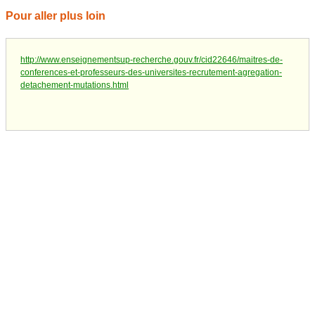
Pour aller plus loin
http://www.enseignementsup-recherche.gouv.fr/cid22646/maitres-de-
conferences-et-professeurs-des-universites-recrutement-agregation-
detachement-mutations.html