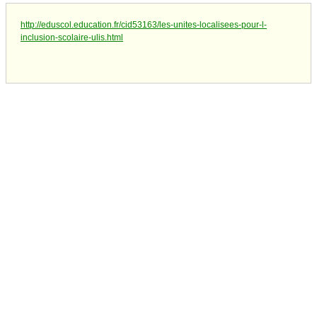
http://eduscol.education.fr/cid53163/les-unites-localisees-pour-l-
inclusion-scolaire-ulis.html