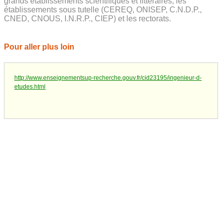
grands établissements scientifiques et littéraires, les
établissements sous tutelle (CEREQ, ONISEP, C.N.D.P.,
CNED, CNOUS, I.N.R.P., CIEP) et les rectorats.
Pour aller plus loin
http://www.enseignementsup-recherche.gouv.fr/cid23195/ingenieur-d-
etudes.html