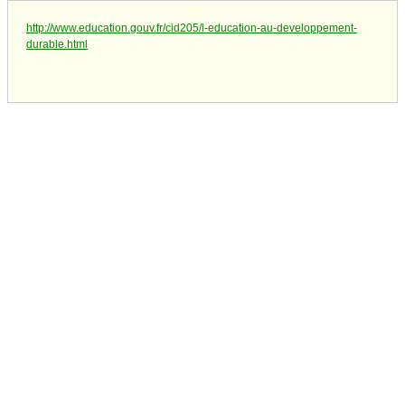
http://www.education.gouv.fr/cid205/l-education-au-developpement-
durable.html