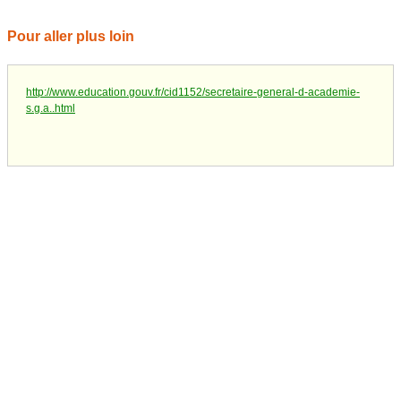
Pour aller plus loin
http://www.education.gouv.fr/cid1152/secretaire-general-d-academie-
s.g.a..html