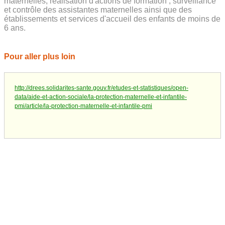
maternelles, réalisation d'actions de formation ; surveillance
et contrôle des assistantes maternelles ainsi que des
établissements et services d'accueil des enfants de moins de
6 ans.
Pour aller plus loin
http://drees.solidarites-sante.gouv.fr/etudes-et-statistiques/open-
data/aide-et-action-sociale/la-protection-maternelle-et-infantile-
pmi/article/la-protection-maternelle-et-infantile-pmi