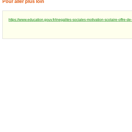
Pour aller plus loin
https://www.education.gouv.fr/inegalites-sociales-motivation-scolaire-offr