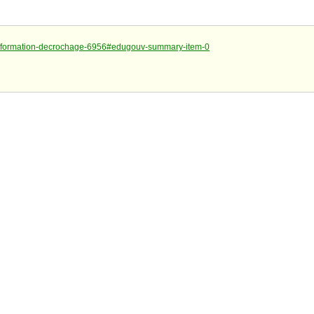
e-de-formation-decrochage-6956#edugouv-summary-item-0