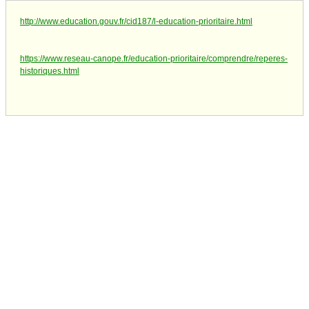
http://www.education.gouv.fr/cid187/l-education-prioritaire.html
https://www.reseau-canope.fr/education-prioritaire/comprendre/reperes-
historiques.html