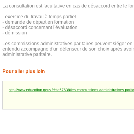
La consultation est facultative en cas de désaccord entre le fon
- exercice du travail à temps partiel
- demande de départ en formation
- désaccord concernant l'évaluation
- démission
Les commissions administratives paritaires peuvent siéger en fo
entendu accompagné d'un défenseur de son choix après avoir p
administrative paritaire.
Pour aller plus loin
http://www.education.gouv.fr/cid57638/les-commissions-administratives-parita