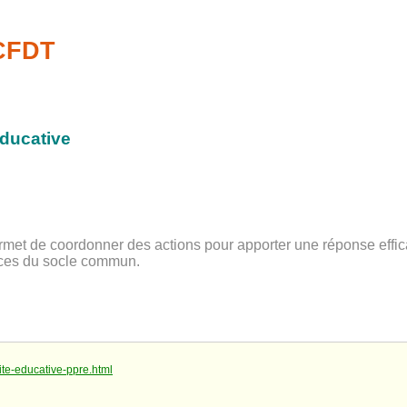
-CFDT
ducative
t de coordonner des actions pour apporter une réponse efficace
nces du socle commun.
ite-educative-ppre.html