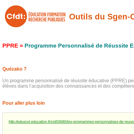
Outils du Sgen
PPRE =
Programme Personnalisé de Réussite E
Quézako ?
Un programme personnalisé de réussite éducative (PPRE) perme
élèves dans l'acquisition des connaissances et des compéte
Pour aller plus loin
http://eduscol.education.fr/cid50680/les-programmes-personnalises-de-reuss